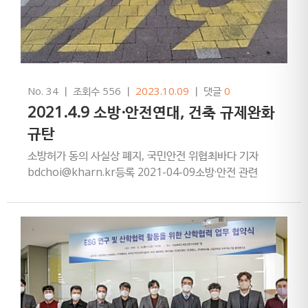
No. 34
ㅣ
조회수 556
ㅣ
2023.10.09
ㅣ
댓글
0
2021.4.9 소방·안전연대, 건축 규제완화
규탄
소방허가 동의 사실상 폐지, 국민안전 위협최바다 기자
bdchoi@kharn.kr등록 2021-04-09소방·안전 관련
11개 협·단체는 4월8일 공동으로 소방허가 동의절차를
사실…