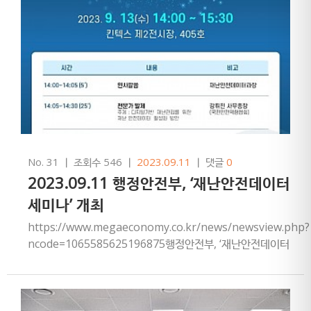
No. 31
ㅣ
조회수 546
ㅣ
2023.09.11
ㅣ
댓글
0
2023.09.11 행정안전부, ‘재난안전데이터
세미나’ 개최
https://www.megaeconomy.co.kr/news/newsview.php?
ncode=1065585625196875행정안전부, ‘재난안전데이터
세미나’ 개최 ‘디지털 기…