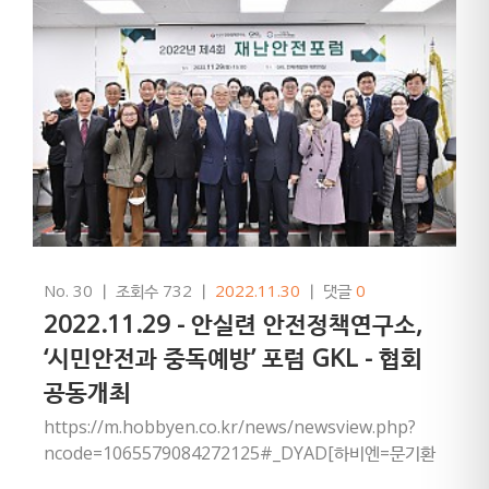
No. 30
ㅣ
조회수 732
ㅣ
2022.11.30
ㅣ
댓글
0
2022.11.29 - 안실련 안전정책연구소,
‘시민안전과 중독예방’ 포럼 GKL - 협회
공동개최
https://m.hobbyen.co.kr/news/newsview.php?
ncode=1065579084272125#_DYAD[하비엔=문기환
기자] 안전생활실천시민연합 안전정책연구…