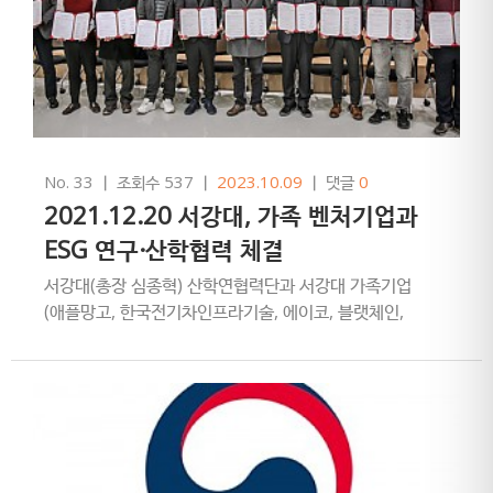
No. 33
ㅣ
조회수 537
ㅣ
2023.10.09
ㅣ
댓글
0
2021.12.20 서강대, 가족 벤처기업과
ESG 연구·산학협력 체결
서강대(총장 심종혁) 산학연협력단과 서강대 가족기업
(애플망고, 한국전기차인프라기술, 에이코, 블랫체인,
케이더봄, 맑은생각, 펫핀스, 피티씨랩) 및 사단법인
국민안전역량협회, 서강…