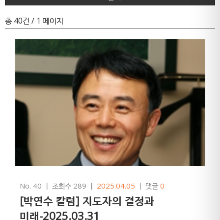
총 40건
/ 1 페이지
No. 40
ㅣ
조회수 289
ㅣ
2025.04.05
ㅣ
댓글
0
[박연수 칼럼] 지도자의 결정과
미래-2025.03.31