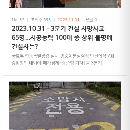
No. 35
ㅣ
조회수 533
ㅣ
2023.11.01
ㅣ
댓글
0
2023.10.31 - 3분기 건설 사망사고
65명...시공능력 100대 중 상위 불명예
건설사는?
국토부 합동특별점검 실시..엄중처분실질적 안전의식문화
강화방안 내놔야[메가경제=장준형 기자] 올 3분기
건설현장에서 모두 65명의 사망사고가 발생했다.
시공능력평가 상위 100대 …