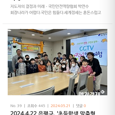
지도자의 결정과 미래 - 국민안전역량협회 박연수
회장나라가 어렵다.국민은 힘들다.세계정세는 혼돈스럽고
기술변화가 촉발한 미래는 요동치고 있다.위기를 기회로
만들기 위한 변화가 필요…
No. 39
ㅣ
조회수 445
ㅣ
2024.05.21
ㅣ
댓글
0
2024.4.22 은평구, '초등학생 맞춤형