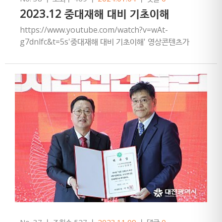
2023.12 중대재해 대비 기초이해
​https://www.youtube.com/watch?v=wAt-
g7dnlfc&t=5s'중대재해 대비 기초이해' 영상콘텐츠가
유튜브에 업로드 되었음을 안내드립니다.여행업 …
No. 37
ㅣ
조회수 527
ㅣ
2023.11.09
ㅣ
댓글
0